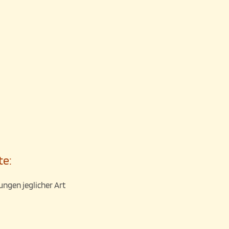
te:
ngen jeglicher Art