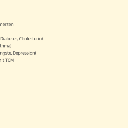
hmerzen
iabetes, Cholesterin)
sthma)
ngste, Depression)
mit TCM