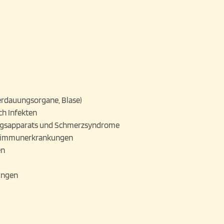
erdauungsorgane, Blase)
h Infekten
gsapparats und Schmerzsyndrome
oimmunerkrankungen
en
ungen