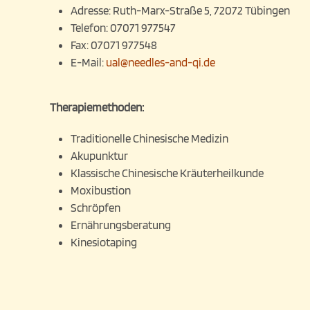
Adresse:
Ruth-Marx-Straße 5, 72072 Tübingen
Telefon:
07071 977547
Fax:
07071 977548
E-Mail:
ual@needles-and-qi.de
Therapiemethoden:
Traditionelle Chinesische Medizin
Akupunktur
Klassische Chinesische Kräuterheilkunde
Moxibustion
Schröpfen
Ernährungsberatung
Kinesiotaping