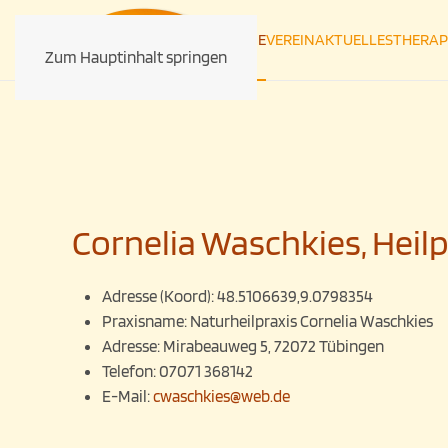
HOME
VEREIN
AKTUELLES
THERAP
Zum Hauptinhalt springen
Cornelia Waschkies, Heilp
Adresse (Koord):
48.5106639,9.0798354
Praxisname:
Naturheilpraxis Cornelia Waschkies
Adresse:
Mirabeauweg 5, 72072 Tübingen
Telefon:
07071 368142
E-Mail:
cwaschkies@web.de