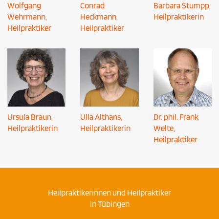
Wolfgang
Conrad
Barbara Stumpp,
Wehrmann,
Heckmann,
Heilpraktikerin
Heilpraktiker
Heilpraktiker
Ursula Braun,
Ulla Althans,
Dr. phil. Frank
Heilpraktikerin
Heilpraktikerin
Welte,
Heilpraktiker
Heilpraktikerinnen und Heilpraktiker
in Tübingen