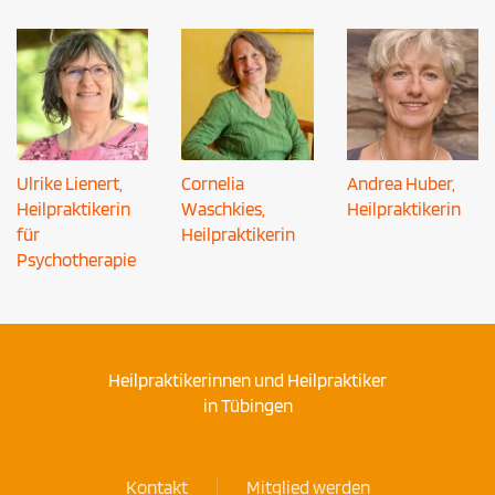
Ulrike Lienert,
Cornelia
Andrea Huber,
Heilpraktikerin
Waschkies,
Heilpraktikerin
für
Heilpraktikerin
Psychotherapie
Heilpraktikerinnen und Heilpraktiker
in Tübingen
Kontakt
Mitglied werden