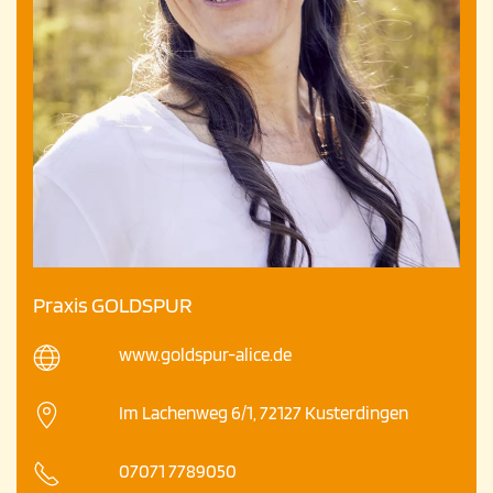
Praxis GOLDSPUR
www.goldspur-alice.de
Im Lachenweg 6/1, 72127 Kusterdingen
07071 7789050