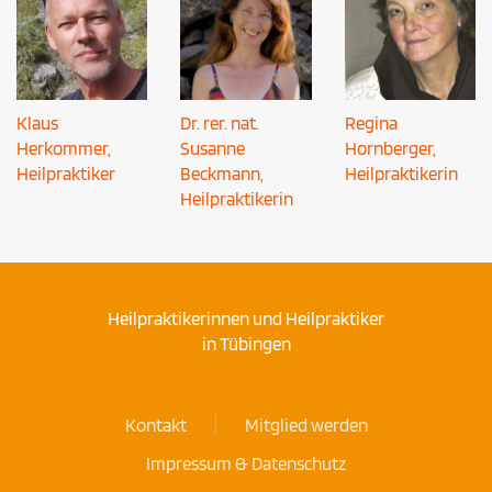
Klaus
Dr. rer. nat.
Regina
Herkommer,
Susanne
Hornberger,
Heilpraktiker
Beckmann,
Heilpraktikerin
Heilpraktikerin
Heilpraktikerinnen und Heilpraktiker
in Tübingen
Kontakt
Mitglied werden
Impressum & Datenschutz