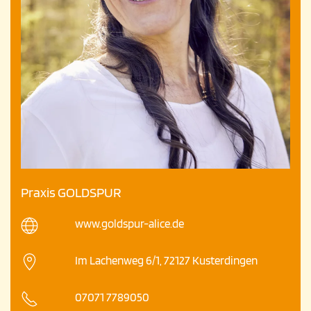
Praxis GOLDSPUR
www.goldspur-alice.de
Im Lachenweg 6/1, 72127 Kusterdingen
07071 7789050