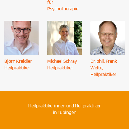
für
Psychotherapie
Björn Kreidler,
Michael Schray,
Dr. phil. Frank
Heilpraktiker
Heilpraktiker
Welte,
Heilpraktiker
Heilpraktikerinnen und Heilpraktiker
in Tübingen